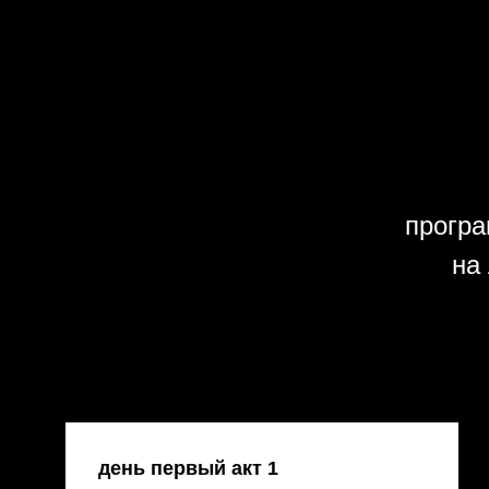
програ
на
день первый акт 1